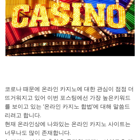
코로나 때문에 온라인 카지노에 대한 관심이 점점 더
뜨거워지고 있어 이번 포스팅에선 가장 높은키워드
를 보이고 있는 ‘온라인 카지노 합법’에 대해 말씀드
리려고 합니다.
현재 온라인상에 나와있는 온라인 카지노 사이트는
너무나도 많이 존재합니다.