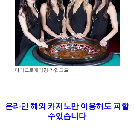
마이크로게이밍 가입코드
온라인 해외 카지노만 이용해도 피할
수있습니다