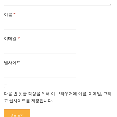
이름
*
이메일
*
웹사이트
다음 번 댓글 작성을 위해 이 브라우저에 이름, 이메일, 그리
고 웹사이트를 저장합니다.