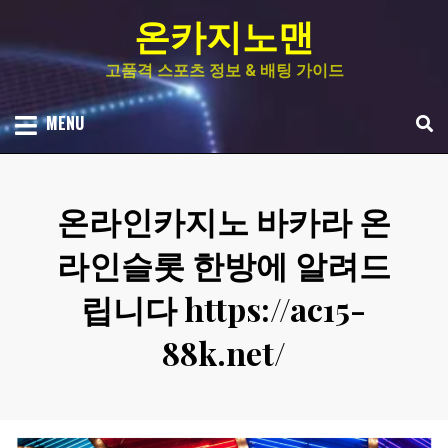
Skip
온카지노맨
to
content
고품격 스포츠 정보 & 배팅 가이드
MENU
온라인카지노 바카라 온
라인슬롯 한방에 알려드
립니다 https://ac15-
88k.net/
Posted
by
on