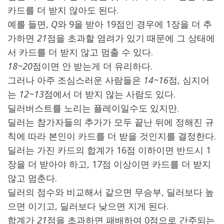
카드를 더 받지 않아도 된다.
예를 들면,
Q
와 9을 받아 19점인 경우에 1장을 더 추
가하면
21
점을 초과할 염려가 있기 때문에 그 상태에
서 카드를 더 받지 않고 멈출 수 있다.
18~20
점이면 안 받는게 더 유리하다.
그러나 아주 조심스러운 사람들은
14~16
점, 심지어
는
12~13
점에서 더 받지 않는 사람도 있다.
딜러버스트를 노리는 플레이일수도 있지만.
딜러는 참가자들의 추가가 모두 끝난 뒤에 정해진 규
칙에 따라 본인이 카드를 더 받을 것인지를 결정한다.
딜러는 가진 카드의 합계가 16점 이하이면 반드시 1
장을 더 받아야 하고, 17점 이상이면 카드를 더 받지
않고 멈춘다.
딜러의 점수와 비교해서 같으면 무승부, 딜러보다 높
으면 이기고, 딜러보다 낮으면 지게 된다.
합계가
21
점을 초과하면 패배하여 0점으로 간주되는