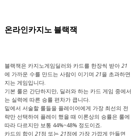
온라인카지노 블랙잭
블랙잭은 카지노게임딜러와 카드를 한장씩 받아
21
에 가까운 수를 만드는 사람이 이기며
21
을 초과하면
지는 게임입니다.
기본 룰은 간단하지만, 딜러와 하는 카드 게임 중에서
는 실력에 따른 승률 편차가 큽니다.
밑에서 서술할 룰들을 플레이어에게 가장 최선의 전
략만 선택하여 플레이 했을 때 이론상의 승률은 룰에
따라 다르지만 보통 44%~48% 정도이죠.
카드의 합이
21
점 또는
21
점에 가장 가깝게 만들면