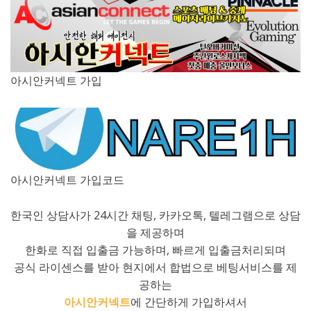
아시안커넥트 가입
아시안커넥트 가입코드
한국인 상담사가 24시간 채팅, 카카오톡, 텔레그램으로 상담
을 제공하며
한화로 직접 입출금 가능하며, 빠르게 입출금처리되며
공식 라이센스를 받아 현지에서 합법으로 베팅서비스를 제
공하는
아시안커넥트
에 간단하게 가입하셔서