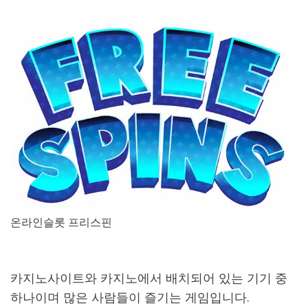
온라인슬롯 프리스핀
카지노사이트와 카지노에서 배치되어 있는 기기 중
하나이며 많은 사람들이 즐기는 게임입니다.