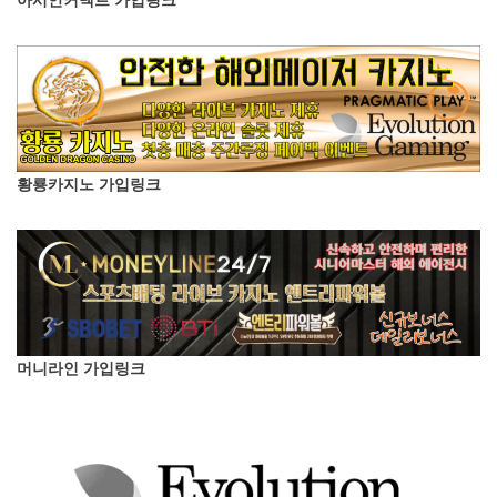
황룡카지노 가입링크
머니라인 가입링크