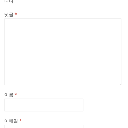
니다
댓글
*
이름
*
이메일
*