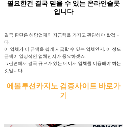
필요한건 결국 믿을 수 있는 온라인슬롯
입니다
결국 판단은 해당업체의 자금력을 가지고 판단해야 할겁니
다.
이 업체가 이 금액을 쉽게 지급할 수 있는 업체인지, 이 정도
금액이 일상적인 업체인지가 중요하겠죠.
그런면에서 결국 규모가 있는 메이저 업체를 이용해야 하는
것입니다.
에볼루션카지노 검증사이트 바로가
기