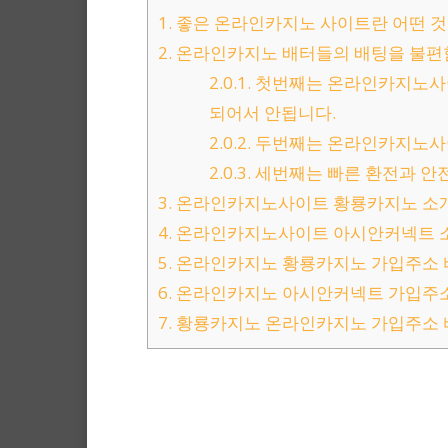
1.
좋은 온라인카지노 사이트란 어떤 것
2.
온라인카지노 배터들의 배팅을 불편
2.0.1.
첫번째는 온라인카지노사이
되어서 안됩니다.
2.0.2.
두번째는 온라인카지노사이
2.0.3.
세번째는 빠른 환전과 안
3.
온라인카지노사이트 황룡카지노 소
4.
온라인카지노사이트 아시안커넥트 
5.
온라인카지노 황룡카지노 가입주소
6.
온라인카지노 아시안커넥트 가입주
7.
황룡카지노 온라인카지노 가입주소