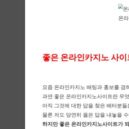
온라
좋은 온라인카지노 사이
요즘 온라인카지노 배팅과 홍보를 겸하
과연 좋은 온라인카지노사이트란 무엇이
아직 그것에 대한 답을 찾은 배터분들
물론 저도 당연히 옳은 답을 내놓을 
하지만 좋은 온라인카지노사이트가 되