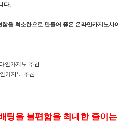
니다.
편함을 최소한으로 만들어 좋은 온라인카지노사이
인카지노 추천
배팅을 불편함을 최대한 줄이는