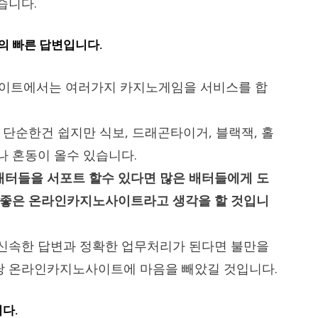
습니다.
 빠른 답변입니다.
이트에서는 여러가지 카지노게임을 서비스를 합
 단순한건 쉽지만 식보, 드래곤타이거, 블랙잭, 홀
나 혼동이 올수 있습니다.
배터들을 서포트 할수 있다면 많은 배터들에게 도
은 좋은 온라인카지노사이트라고 생각을 할 것입니
 신속한 답변과 정확한 업무처리가 된다면 불만을
당 온라인카지노사이트에 마음을 빼았길 것입니다.
다.