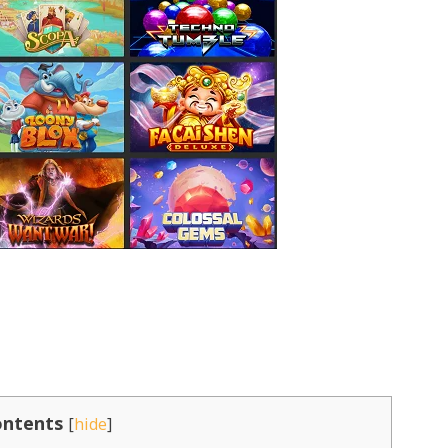
ntents
[
hide
]