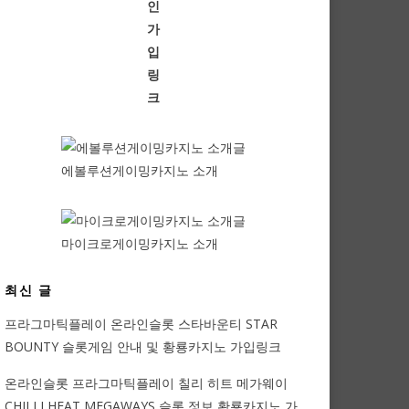
인
가
입
링
크
에볼루션게이밍카지노 소개
마이크로게이밍카지노 소개
최신 글
프라그마틱플레이 온라인슬롯 스타바운티 STAR
BOUNTY 슬롯게임 안내 및 황룡카지노 가입링크
온라인슬롯 프라그마틱플레이 칠리 히트 메가웨이
CHILLI HEAT MEGAWAYS 슬롯 정보 황룡카지노 가