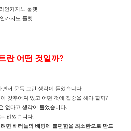
인카지노 룰렛
트란 어떤 것일까?
면서 문득 그런 생각이 들었습니다.
 갖추어져 있고 어떤 것에 집중을 해야 할까?
은 없다고 생각이 들었습니다.
수는 없었습니다.
려면 배터들의 배팅에 불편함을 최소한으로 만드