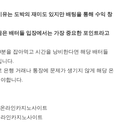
유는 도박의 재미도 있지만 배팅을 통해 수익 창
금은 배터들 입장에서는 가장 중요한 포인트라고
30분을 잡아먹고 시간을 낭비한다면 해당 배터들
입니다.
 은행 거래나 통장에 문제가 생기지 않게 해당 온
야합니다.
온라인카지노사이트