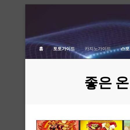
Skip
to
content
홈
토토가이드
카지노가이드
스포
좋은 