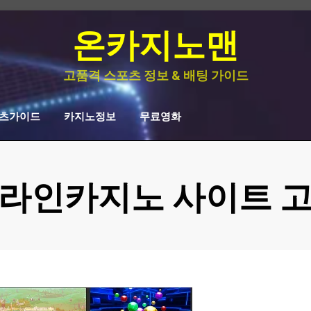
온카지노맨
고품격 스포츠 정보 & 배팅 가이드
츠가이드
카지노정보
무료영화
온라인카지노 사이트 고
Posted
by
on