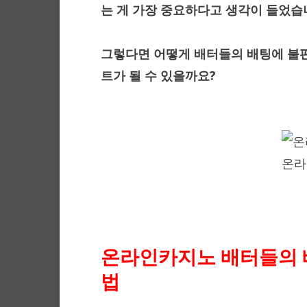
는 게 가장 중요하다고 생각이 들었습
그렇다면 어떻게 배터들의 배팅에 불
트가 될 수 있을까요?
온라
온라인카지노 배터들의 
법