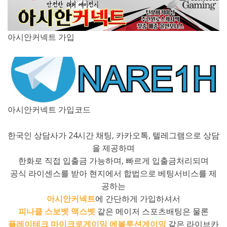
아시안커넥트 가입
아시안커넥트 가입코드
한국인 상담사가 24시간 채팅, 카카오톡, 텔레그램으로 상담
을 제공하며
한화로 직접 입출금 가능하며, 빠르게 입출금처리되며
공식 라이센스를 받아 현지에서 합법으로 베팅서비스를 제
공하는
아시안커넥트
에 간단하게 가입하셔서
피나클
스보벳
맥스벳
같은 메이저 스포츠배팅은 물론
플레이테크
마이크로게이밍
에볼루션게이밍
같은 라이브카