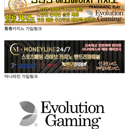
황룡카지노 가입링크
머니라인 가입링크