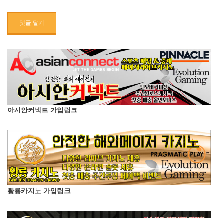
아시안커넥트 가입링크
황룡카지노 가입링크