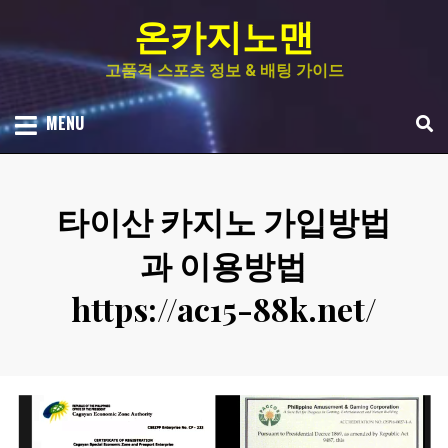
Skip
온카지노맨
to
content
고품격 스포츠 정보 & 배팅 가이드
MENU
타이산 카지노 가입방법
과 이용방법
https://ac15-88k.net/
Posted
by
on