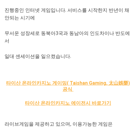
진행중인 인터넷 게임입니다. 서비스를 시작한지 반년이 채
안되는 시기에
무서운 성장세로 동북아3국과 동남아의 인도차이나 반도에
서
일대 센세이션을 일으켰습니다.
타이산 온라인카지노 게이밍( Taishan Gaming, 太山娛樂)
공식
타이산 온라인카지노 에이전시 바로가기
라이브게임을 제공하고 있으며, 이용가능한 게임은