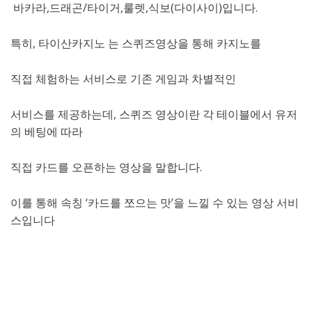
바카라,드래곤/타이거,룰렛,식보(다이사이)입니다.
특히, 타이산카지노 는 스퀴즈영상을 통해 카지노를
직접 체험하는 서비스로 기존 게임과 차별적인
서비스를 제공하는데, 스퀴즈 영상이란 각 테이블에서 유저
의 베팅에 따라
직접 카드를 오픈하는 영상을 말합니다.
이를 통해 속칭 ‘카드를 쪼으는 맛’을 느낄 수 있는 영상 서비
스입니다