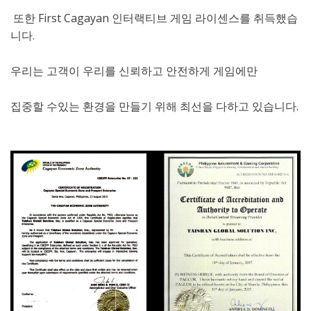
또한 First Cagayan 인터랙티브 게임 라이센스를 취득했습
니다.
우리는 고객이 우리를 신뢰하고 안전하게 게임에만
집중할 수있는 환경을 만들기 위해 최선을 다하고 있습니다.