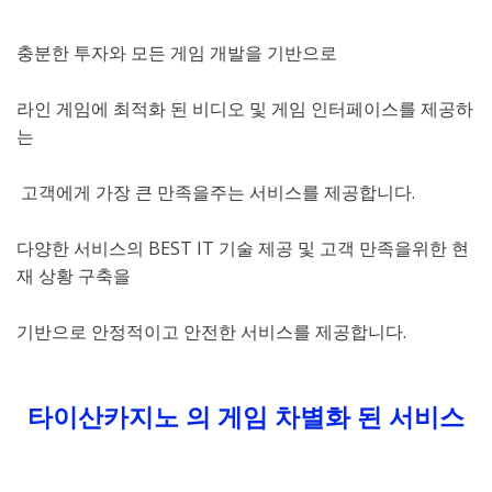
충분한 투자와 모든 게임 개발을 기반으로
라인 게임에 최적화 된 비디오 및 게임 인터페이스를 제공하
는
고객에게 가장 큰 만족을주는 서비스를 제공합니다.
다양한 서비스의 BEST IT 기술 제공 및 고객 만족을위한 현
재 상황 구축을
기반으로 안정적이고 안전한 서비스를 제공합니다.
타이산카지노 의 게임 차별화 된 서비스