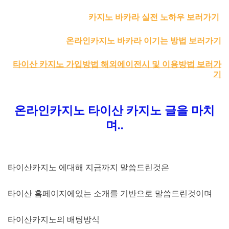
카지노 바카라 실전 노하우 보러가기
온라인카지노 바카라 이기는 방법 보러가기
타이산 카지
노
가입방법 해외에이전시 및 이용방법 보러가
기
온라인카지노 타이산 카지노 글을 마치
며..
타이산카지노 에대해 지금까지 말씀드린것은
타이산 홈페이지에있는 소개를 기반으로 말씀드린것이며
타이산카지노의 배팅방식