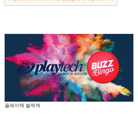
플레이텍 블랙잭