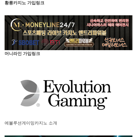
황룡카지노 가입링크
머니라인 가입링크
에볼루션게이밍카지노 소개