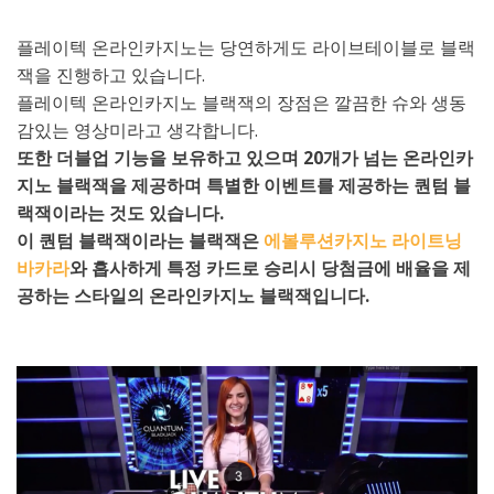
플레이텍 온라인카지노는 당연하게도 라이브테이블로 블랙
잭을 진행하고 있습니다.
플레이텍 온라인카지노 블랙잭의 장점은 깔끔한 슈와 생동
감있는 영상미라고 생각합니다.
또한 더블업 기능을 보유하고 있으며 20개가 넘는 온라인카
지노 블랙잭을 제공하며 특별한 이벤트를 제공하는 퀀텀 블
랙잭이라는 것도 있습니다.
이 퀀텀 블랙잭이라는 블랙잭은
에볼루션카지노 라이트닝
바카라
와 흡사하게 특정 카드로 승리시 당첨금에 배율을 제
공하는 스타일의 온라인카지노 블랙잭입니다.