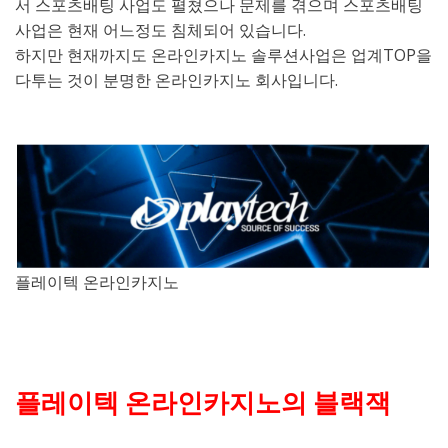
서 스포츠배팅 사업도 펼쳤으나 문제를 겪으며 스포츠배팅
사업은 현재 어느정도 침체되어 있습니다.
하지만 현재까지도 온라인카지노 솔루션사업은 업계TOP을
다투는 것이 분명한 온라인카지노 회사입니다.
플레이텍 온라인카지노
플레이텍 온라인카지노의 블랙잭