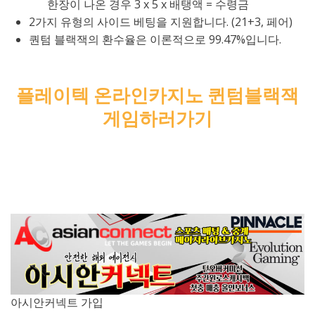
한장이 나온 경우 3 x 5 x 배탱액 = 수령금
2가지 유형의 사이드 베팅을 지원합니다. (21+3, 페어)
퀀텀 블랙잭의 환수율은 이론적으로 99.47%입니다.
플레이텍 온라인카지노 퀸텀블랙잭
게임하러가기
아시안커넥트 가입