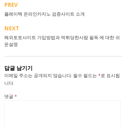
PREV
글
플레이텍 온라인카지노 검증사이트 소개
내
비
NEXT
게
해외토토사이트 가입방법과 먹튀당한사람 필독 에 대한 쉬
이
운설명
션
답글 남기기
이메일 주소는 공개되지 않습니다.
필수 필드는
*
로 표시됩
니다
댓글
*