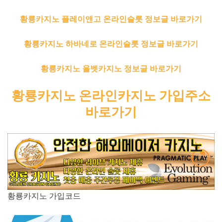
황룡카지노 플레이앤고 온라인슬롯 정보글 바로가기
황룡카지노 하바네로 온라인슬롯 정보글 바로가기
황룡카지노 올벳카지노 정보글 바로가기
황룡카지노 온라인카지노 가입주소
바로가기
황룡카지노 가입코드