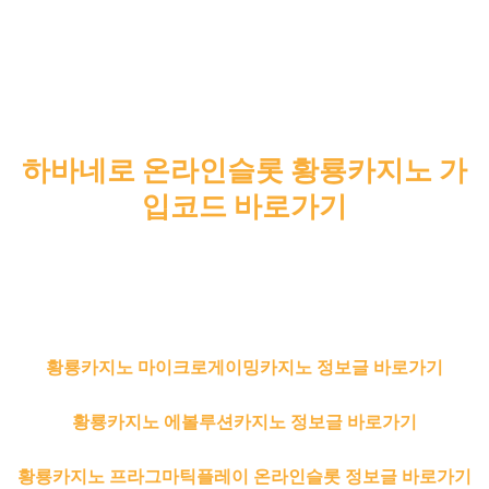
하바네로 온라인슬롯 황룡카지노 가
입코드 바로가기
황룡카지노 마이크로게이밍카지노 정보글 바로가기
황룡카지노 에볼루션카지노 정보글 바로가기
황룡카지노 프라그마틱플레이 온라인슬롯 정보글 바로가기