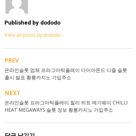
로
,
하바네로 온라인슬롯
,
하바네로슬롯
,
황룡카지노
,
황룡카지노가입
,
황룡카지
노가입주소
,
황룡카지노가입코드
Published by
dododo
View all posts by dododo
PREV
글
온라인슬롯 업체 프라그마틱플레이 다이아몬드 다즐 슬롯
내
출시 발표 황룡카지노 가입주소
비
게
NEXT
이
온라인슬롯 프라그마틱플레이 칠리 히트 메가웨이 CHILLI
HEAT MEGAWAYS 슬롯 정보 황룡카지노 가입주소
션
답글 남기기