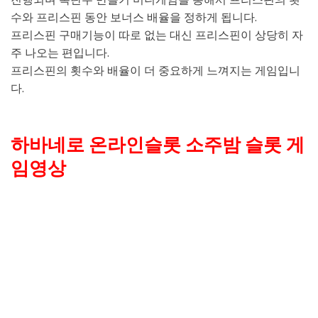
수와 프리스핀 동안 보너스 배율을 정하게 됩니다.
프리스핀 구매기능이 따로 없는 대신 프리스핀이 상당히 자
주 나오는 편입니다.
프리스핀의 횟수와 배율이 더 중요하게 느껴지는 게임입니
다.
하바네로 온라인슬롯 소주밤 슬롯 게
임영상