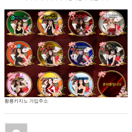
황룡카지노 가입주소
Posted in
Tagged
HABANERO
카지노가이드
,
HABANERO슬롯
,
소주밤
,
소주밤슬롯
,
온라인슬롯
,
온라
인슬롯 가입방법
,
온라인슬롯 설명
,
온라인슬롯 이용방법
,
온라인슬롯가입
,
온라
인슬롯가입주소
,
온라인슬롯가입코드
,
온라인슬롯추천
,
인터넷슬롯
,
인터넷슬
롯 가입방법
,
인터넷슬롯 설명
,
인터넷슬롯 이용방법
,
인터넷슬롯추천
,
하바네