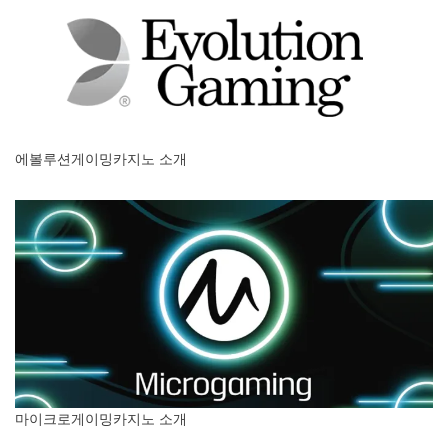
에볼루션게이밍카지노 소개
마이크로게이밍카지노 소개