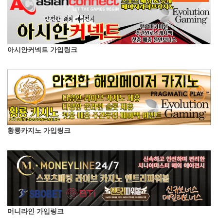
아시안커넥트 가입링크
황룡카지노 가입링크
머니라인 가입링크