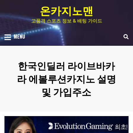
Skip
온카지노맨
to
content
고품격 스포츠 정보 & 배팅 가이드
MENU
한국인딜러 라이브바카
라 에볼루션카지노 설명
및 가입주소
Posted
by
on