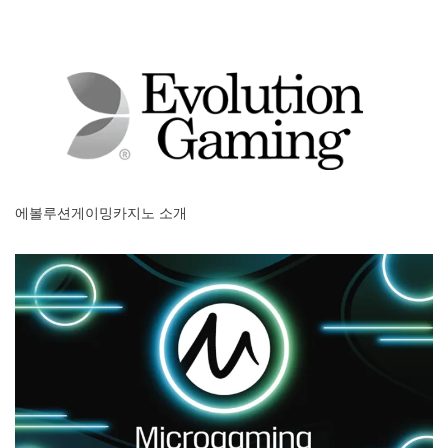
에볼루션게이밍카지노 소개