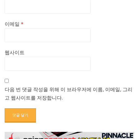
이메일
*
웹사이트
다음 번 댓글 작성을 위해 이 브라우저에 이름, 이메일, 그리
고 웹사이트를 저장합니다.