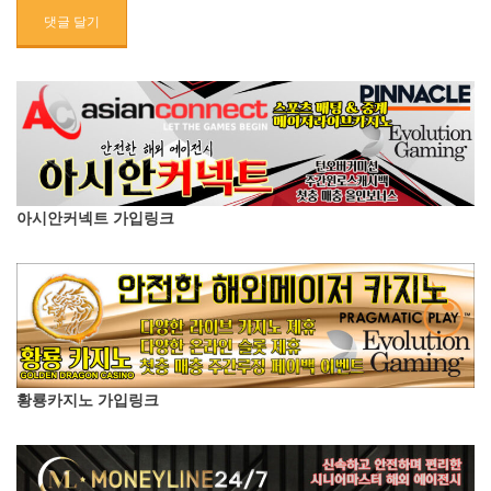
아시안커넥트 가입링크
황룡카지노 가입링크