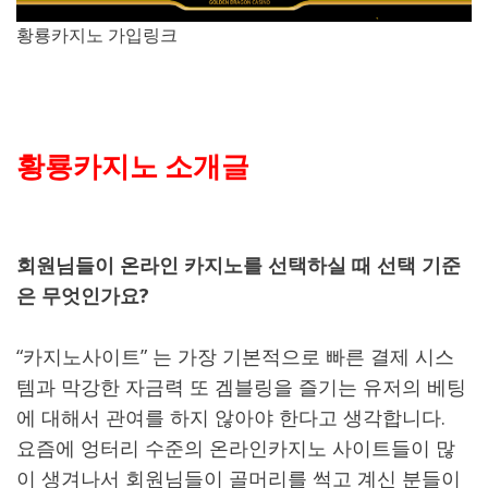
황룡카지노 가입링크
황룡카지노 소개글
회원님들이 온라인 카지노를 선택하실 때 선택 기준
은 무엇인가요?
“카지노사이트” 는 가장 기본적으로 빠른 결제 시스
템과 막강한 자금력 또 겜블링을 즐기는 유저의 베팅
에 대해서 관여를 하지 않아야 한다고 생각합니다.
요즘에 엉터리 수준의 온라인카지노 사이트들이 많
이 생겨나서 회원님들이 골머리를 썩고 계신 분들이