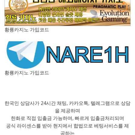
황룡카지노 가입코드
황룡카지노 가입코드
한국인 상담사가 24시간 채팅, 카카오톡, 텔레그램으로 상담
을 제공하며
한화로 직접 입출금 가능하며, 빠르게 입출금처리되며
공식 라이센스를 받아 현지에서 합법으로 베팅서비스를 제
공하는