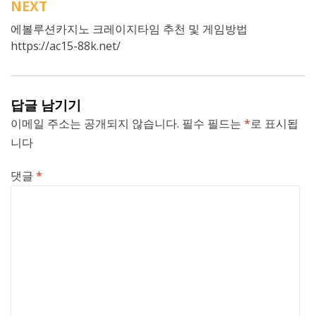
게
NEXT
이
에볼루션카지노 크레이지타임 추천 및 게임방법
https://ac15-88k.net/
션
답글 남기기
이메일 주소는 공개되지 않습니다.
필수 필드는
*
로 표시됩
니다
댓글
*