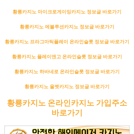
황룡카지노 마이크로게이밍카지노 정보글 바로가기
황룡카지노 에볼루션카지노 정보글 바로가기
황룡카지노 프라그마틱플레이 온라인슬롯 정보글 바로가기
황룡카지노 플레이앤고 온라인슬롯 정보글 바로가기
황룡카지노 하바네로 온라인슬롯 정보글 바로가기
황룡카지노 올벳카지노 정보글 바로가기
황룡카지노 온라인카지노 가입주소
바로가기