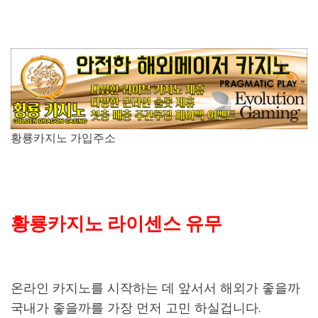
황룡카지노 가입주소
황룡카지노 라이센스 유무
온라인 카지노를 시작하는 데 앞서서 해외가 좋을까
국내가 좋을까를 가장 먼저 고민 하실겁니다.