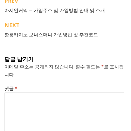
PREV
글
아시안커넥트 가입주소 및 가입방법 안내 및 소개
내
비
NEXT
게
황룡카지노 보너스머니 가입방법 및 추천코드
이
션
답글 남기기
이메일 주소는 공개되지 않습니다.
필수 필드는
*
로 표시됩
니다
댓글
*