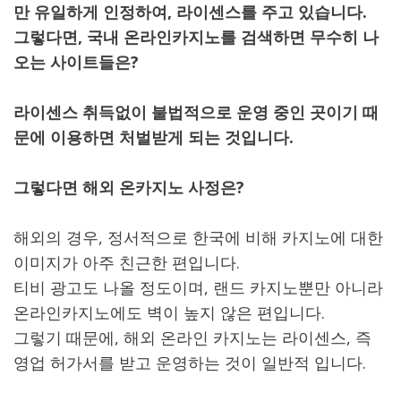
만 유일하게 인정하여, 라이센스를 주고 있습니다.
그렇다면, 국내 온라인카지노를 검색하면 무수히 나
오는 사이트들은?
라이센스 취득없이 불법적으로 운영 중인 곳이기 때
문에 이용하면 처벌받게 되는 것입니다.
그렇다면 해외 온카지노 사정은?
해외의 경우, 정서적으로 한국에 비해 카지노에 대한
이미지가 아주 친근한 편입니다.
티비 광고도 나올 정도이며, 랜드 카지노뿐만 아니라
온라인카지노에도 벽이 높지 않은 편입니다.
그렇기 때문에, 해외 온라인 카지노는 라이센스, 즉
영업 허가서를 받고 운영하는 것이 일반적 입니다.