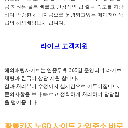
금 지원은 물론 빠르고 안정적인 입,출금 속도를 자랑
하며 막강한 해외자금으로 운영되고있는 메이저이상
급의 해외배팅업체 입니다.
라이브 고객지원
해외배팅사이트는 연중무휴 365일 운영되며 라이브
채팅과 한국어 상담 지원 합니다.
결과 처리부터 수정까지 실시간으로 이루어집니다.
문의사항을 보다 빠르고 정확하게 처리하여 답답함
을 덜어줍니다.
황룡카지노GD 사이트 가입주소 바로