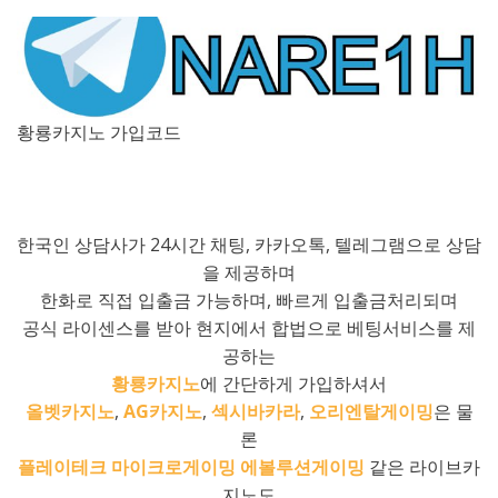
황룡카지노 가입코드
한국인 상담사가 24시간 채팅, 카카오톡, 텔레그램으로 상담
을 제공하며
한화로 직접 입출금 가능하며, 빠르게 입출금처리되며
공식 라이센스를 받아 현지에서 합법으로 베팅서비스를 제
공하는
황룡카지노
에 간단하게 가입하셔서
올벳카지노
,
AG카지노
,
섹시바카라
,
오리엔탈게이밍
은 물
론
플레이테크
마이크로게이밍
에볼루션게이밍
같은 라이브카
지노도