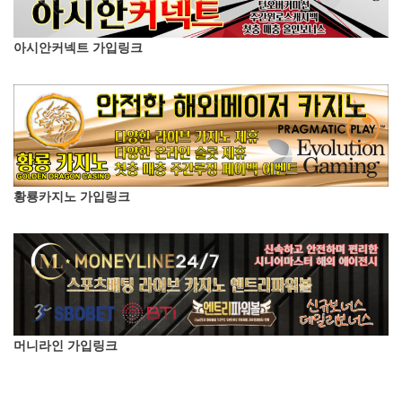
아시안커넥트 가입링크
황룡카지노 가입링크
머니라인 가입링크