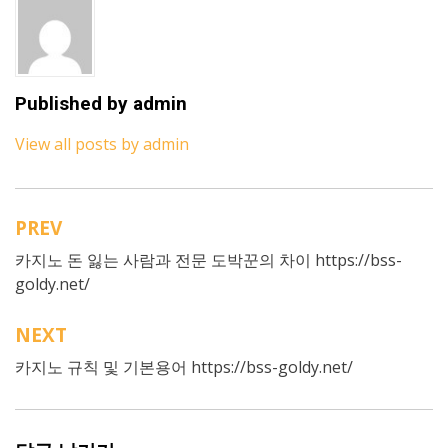
Published by
admin
View all posts by admin
PREV
글
카지노 돈 잃는 사람과 전문 도박꾼의 차이 https://bss-
내
goldy.net/
비
게
NEXT
이
카지노 규칙 및 기본용어 https://bss-goldy.net/
션