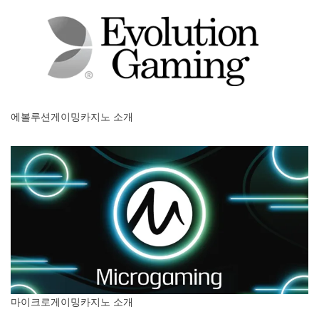
에볼루션게이밍카지노 소개
마이크로게이밍카지노 소개