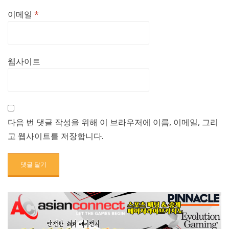
이메일
*
웹사이트
다음 번 댓글 작성을 위해 이 브라우저에 이름, 이메일, 그리
고 웹사이트를 저장합니다.