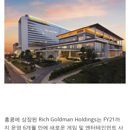
홍콩에 상장된 Rich Goldman Holdings는 FY21까
지 운영 6개월 만에 새로운 게임 및 엔터테인먼트 사