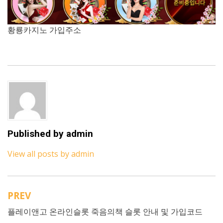
황룡카지노 가입주소
Posted in
Tagged
마닐라정킷카지노
카지노정보
,
마닐라카지노
,
마닐라황룡카지노
,
정킷카지노
,
황룡
카지노
Published by
admin
View all posts by admin
PREV
글
플레이앤고 온라인슬롯 죽음의책 슬롯 안내 및 가입코드
내