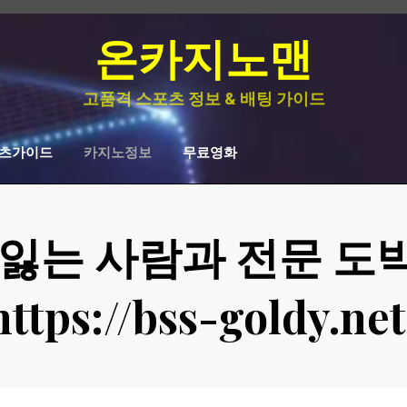
온카지노맨
고품격 스포츠 정보 & 배팅 가이드
츠가이드
카지노정보
무료영화
 잃는 사람과 전문 도
https://bss-goldy.net
Posted
by
on