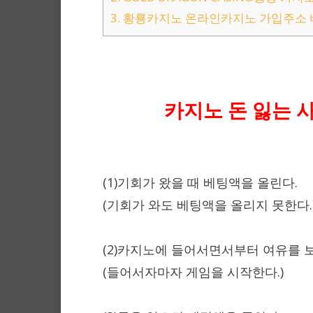
3.
황룡카지노 온라인카지노 가입주소
카지노 돈 잃는 
(1)기회가 왔을 때 베팅액을 올린다.
(기회가 와도 베팅액을 올리지 못한다.
(2)카지노에 들어서면서부터 여유를 
(들어서자마자 게임을 시작한다.)