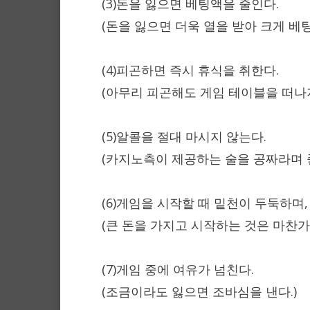
(3)돈을 잃으면 베팅액을 줄인다.
(돈을 잃으면 더욱 열을 받아 크게 베
(4)피곤하면 즉시 휴식을 취한다.
(아무리 피곤해도 게임 테이블을 떠나
(5)알콜을 절대 마시지 않는다.
(카지노측이 제공하는 술을 공짜라며 
(6)게임을 시작할 때 밑천이 두둑하며,
(큰 돈을 가지고 시작하는 것은 마찬
(7)게임 중에 여유가 넘친다.
(조금이라도 잃으면 조바심을 낸다.)