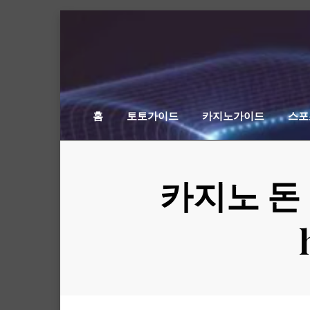
Skip
to
content
홈
토토가이드
카지노가이드
스포
카지노 돈