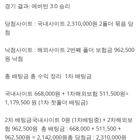
경기 결과: 에버턴 3:0 승리
당첨사이트 : 국내사이트 2,310,000원 2폴더 묶음 당
첨
낙첨사이트 : 해외사이트 2번째 폴더 보험금 962,500
원 낙첨
총 배팅금 총 수익 정리 1차 배팅금
국내사이트 668,000원 + 1차해외보험 511,500원=
1,179,500 원 (1차 첫폴더 배팅금)
2차 배팅금국내사이트 0원 (1차배팅중) + 2차해외보
험 962,500원 총 배팅금 : 668,000 + 511,500 +
962,500원 = 2,142,000원총 당첨금 : 2,310,000원