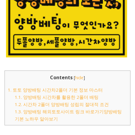
Contents
[
hide
]
1.
토토 양방배팅 시간차2폴더 기본 정보 마스터
1.1.
양방배팅 시간차를 활용한 2폴더 배팅
1.2.
시간차 2폴더 양방배팅 성립의 절대적 조건
1.3.
양방배팅 해외토토사이트 링크 바로가기양방배팅
기본 노하우 알아보기