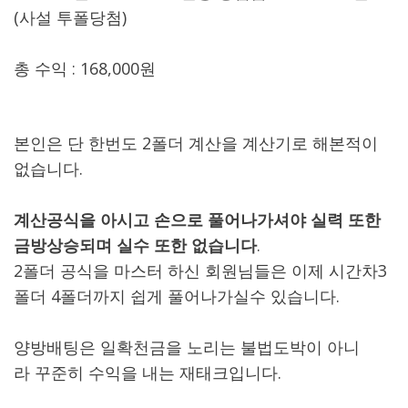
(사설 투폴당첨)
총 수익 : 168,000원
본인은 단 한번도 2폴더 계산을 계산기로 해본적이
없습니다.
계산공식을 아시고 손으로 풀어나가셔야 실력 또한
금방상승되며 실수 또한 없습니다
.
2폴더 공식을 마스터 하신 회원님들은 이제 시간차3
폴더 4폴더까지 쉽게 풀어나가실수 있습니다.
양방배팅은 일확천금을 노리는 불법도박이 아니
라 꾸준히 수익을 내는 재태크입니다.