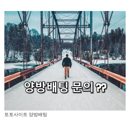
토토사이트 양방배팅