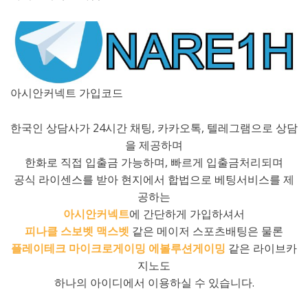
아시안커넥트 가입코드
한국인 상담사가 24시간 채팅, 카카오톡, 텔레그램으로 상담
을 제공하며
한화로 직접 입출금 가능하며, 빠르게 입출금처리되며
공식 라이센스를 받아 현지에서 합법으로 베팅서비스를 제
공하는
아시안커넥트
에 간단하게 가입하셔서
피나클
스보벳
맥스벳
같은 메이저 스포츠배팅은 물론
플레이테크
마이크로게이밍
에볼루션게이밍
같은 라이브카
지노도
하나의 아이디에서 이용하실 수 있습니다.