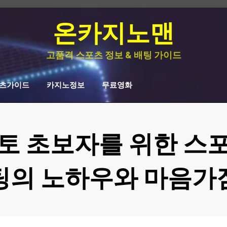
온카지노맨
고품격 스포츠 정보 & 배팅 가이드
츠가이드
카지노정보
무료영화
토 초보자를 위한 스
팅의 노하우와 마음가
Posted
by
on