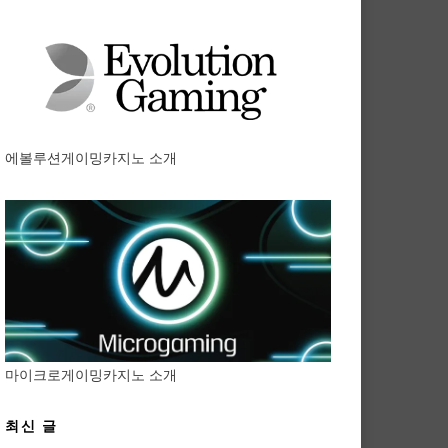
에볼루션게이밍카지노 소개
마이크로게이밍카지노 소개
최신 글