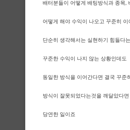
배터분들이 어떻게 배팅방식과 종목,
어떻게 해야 수익이 나오고 꾸준히 이
단순히 생각해서는 실현하기 힘들다는
꾸준한 수익이 나지 않는 상황인데도
동일한 방식을 이어간다면 결국 꾸준히
방식이 잘못되었다는것을 깨달았다면
당연한 일이죠