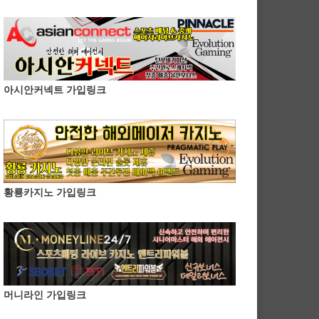
아시안커넥트 가입링크
황룡카지노 가입링크
머니라인 가입링크