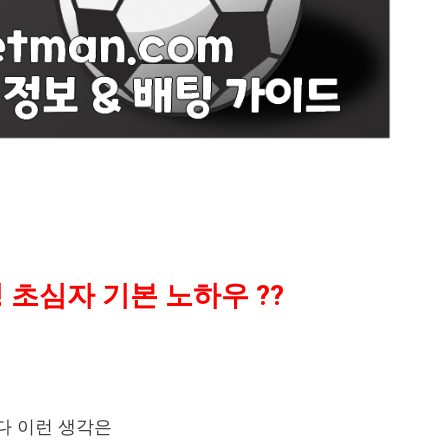
초심자 기본 노하우 ??
다 이런 생각은