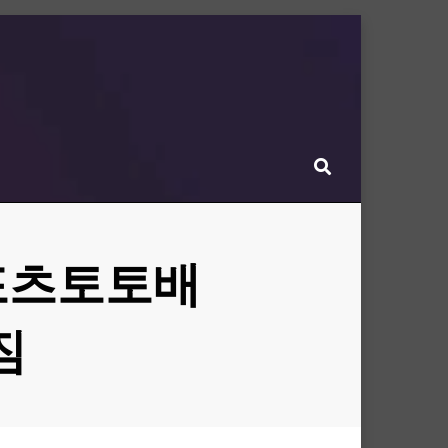
포츠토토배
짐