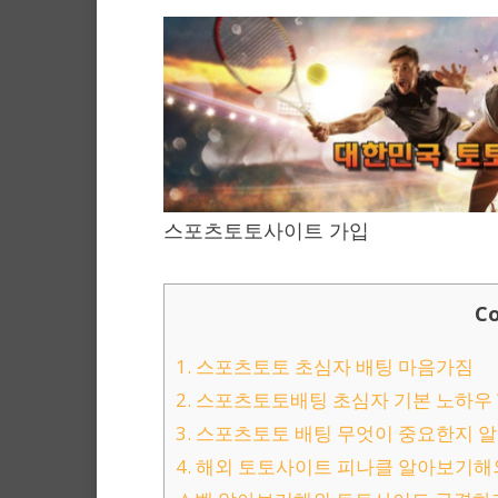
스포츠토토사이트 가입
Co
1.
스포츠토토 초심자 배팅 마음가짐
2.
스포츠토토배팅 초심자 기본 노하우 ?
3.
스포츠토토 배팅 무엇이 중요한지 
4.
해외 토토사이트 피나클 알아보기해