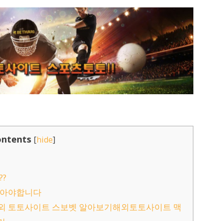
ntents
[
hide
]
?
알아야합니다
외 토토사이트 스보벳 알아보기해외토토사이트 맥