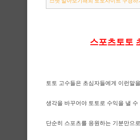
스벳 알아보기해외 토토사이트 구경하
스포츠토토 
토토 고수들은 초심자들에게 이런말을
생각을 바꾸어야 토토로 수익을 낼 수 
단순히 스포츠를 응원하는 기분만으로