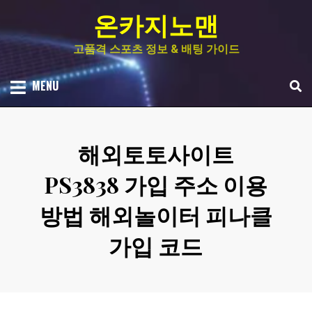
Skip
온카지노맨
to
content
고품격 스포츠 정보 & 배팅 가이드
MENU
해외토토사이트
PS3838 가입 주소 이용
방법 해외놀이터 피나클
가입 코드
Posted
by
on