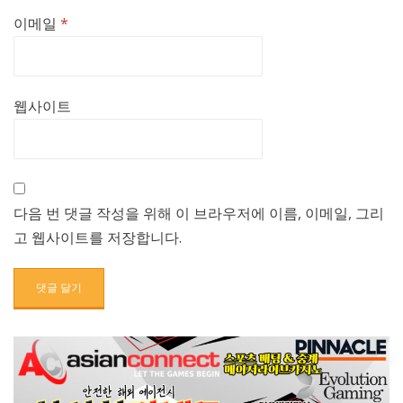
이메일
*
웹사이트
다음 번 댓글 작성을 위해 이 브라우저에 이름, 이메일, 그리
고 웹사이트를 저장합니다.