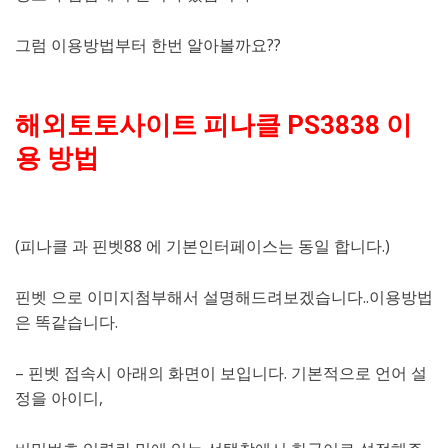
그럼 이용방법부터 한번 알아볼까요??
해외토토사이트 피나클 PS3838 이
용 방법
(피나클 과 핀벳88 에 기본인터페이스는 동일 합니다.)
핀벳 으로 이미지첨부해서 설명해드려보겠습니다..이용방법
은 똑같습니다.
– 핀벳 접속시 아래의 화면이 보입니다. 기본적으로 언어 설
정을 아이디,