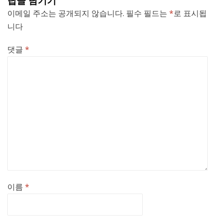
답글 남기기
이메일 주소는 공개되지 않습니다.
필수 필드는
*
로 표시됩
니다
댓글
*
이름
*