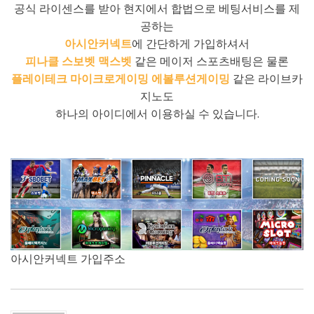
공식 라이센스를 받아 현지에서 합법으로 베팅서비스를 제
공하는
아시안커넥트
에 간단하게 가입하셔서
피나클
스보벳
맥스벳
같은 메이저 스포츠배팅은 물론
플레이테크
마이크로게이밍
에볼루션게이밍
같은 라이브카
지노도
하나의 아이디에서 이용하실 수 있습니다.
아시안커넥트 가입주소
Posted in
Tagged
ps3838
토토가이드
,
ps3838가입
,
PS3838가입주소
,
PS3838가입코드
,
PS3838이
용방법
,
PS3838주소
,
PS3838코드
,
피나클
,
피나클가입
,
피나클가입코드
,
피나클