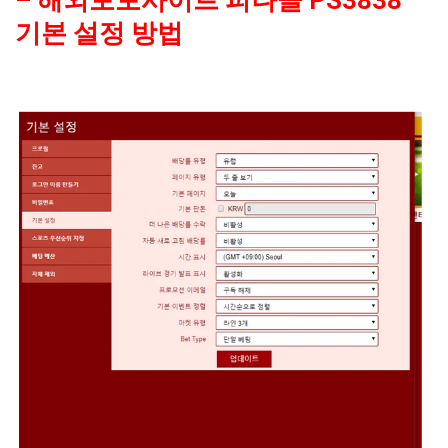
– 해외토토사이트 피나클 PS3838
기본 설정 방법