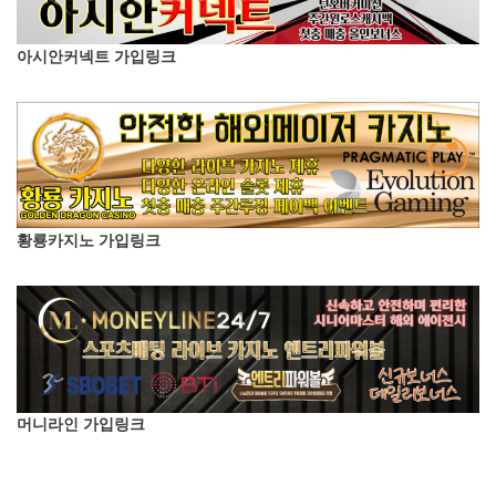
아시안커넥트 가입링크
황룡카지노 가입링크
머니라인 가입링크