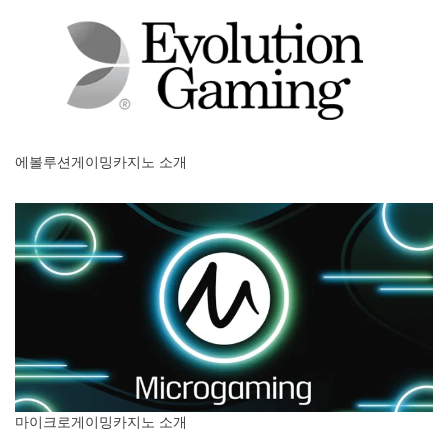
에볼루션게이밍카지노 소개
마이크로게이밍카지노 소개