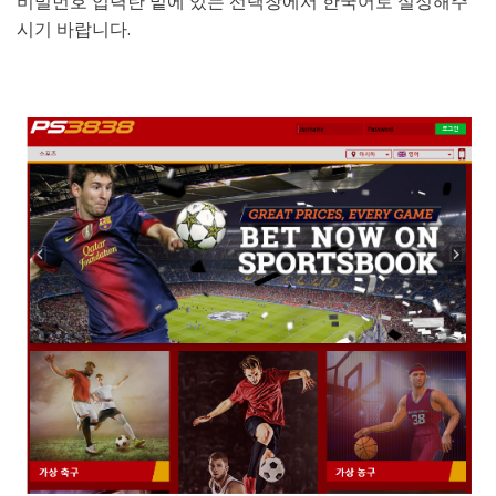
비밀번호 입력란 밑에 있는 선택창에서 한국어로 설정해주
시기 바랍니다.